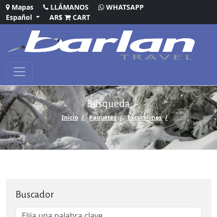
Mapas
LLÁMANOS
WHATSAPP
Español
AR$
CART
Búsqueda
Inicio
Paquetes
Excursiones
Buscador